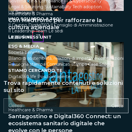
Governance & Compliance
IT & Cybersecurity
Legal & Sourcing
Sustainability
Tech adoption
UX Research
Healthcare & Pharma
UNO SGUARDO A 360°
Con Medtronic per rafforzare la
Il Gruppo Digital360
Il Consiglio di Amministrazione
cultura aziendale
Il Leadership Team
Le sedi
Leggi di più
LE BUSINESS UNIT
ESG & MEDIA
Società benefit
Bilanci di sostenibilità, relazioni di impatto e certificazioni
Rassegna stampa
Comunicati stampa
Case Study
STIAMO CERCANDO TE
Digital360 life
Posizioni aperte
Trova rapidamente contenuti e soluzioni
sul sito
Cerca
Healthcare & Pharma
Santagostino e Digital360 Connect: un
ecosistema sanitario digitale che
evolve con le persone