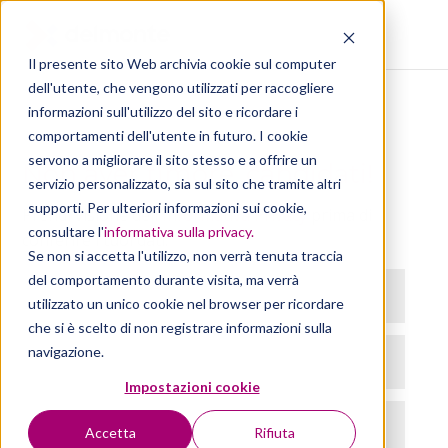
Il presente sito Web archivia cookie sul computer
dell'utente, che vengono utilizzati per raccogliere
informazioni sull'utilizzo del sito e ricordare i
comportamenti dell'utente in futuro. I cookie
servono a migliorare il sito stesso e a offrire un
Non aver timore, candidati!
servizio personalizzato, sia sul sito che tramite altri
supporti. Per ulteriori informazioni sui cookie,
Prendi visione dell'
Informativa Privacy
prima di
consultare l'
informativa sulla privacy
.
conferire i tuoi dati.
Se non si accetta l'utilizzo, non verrà tenuta traccia
del comportamento durante visita, ma verrà
utilizzato un unico cookie nel browser per ricordare
che si è scelto di non registrare informazioni sulla
navigazione.
Impostazioni cookie
Accetta
Rifiuta