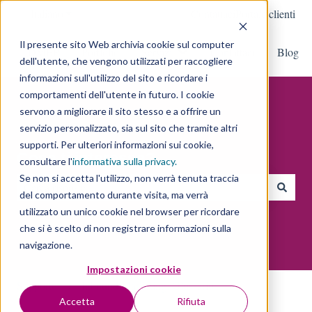
Italiano
Mostra sottomenu per le traduzioni
Contattaci
Portale clienti
Il presente sito Web archivia cookie sul computer
DMEP
Portfolio
Servizi
Contattaci
Blog
Mostra sottomenu per Servizi
dell'utente, che vengono utilizzati per raccogliere
informazioni sull'utilizzo del sito e ricordare i
comportamenti dell'utente in futuro. I cookie
servono a migliorare il sito stesso e a offrire un
servizio personalizzato, sia sul sito che tramite altri
supporti. Per ulteriori informazioni sui cookie,
Cosa ti interessa?
consultare l'
informativa sulla privacy
.
Se non si accetta l'utilizzo, non verrà tenuta traccia
del comportamento durante visita, ma verrà
Non sono presenti suggerimenti perché il campo di ricerca è vu
utilizzato un unico cookie nel browser per ricordare
che si è scelto di non registrare informazioni sulla
navigazione.
Impostazioni cookie
Supporto
Inbound Marketing: Glossario
Accetta
Rifiuta