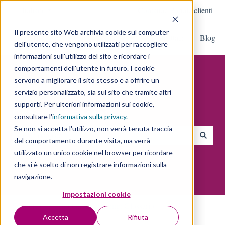
Italiano
Mostra sottomenu per le traduzioni
Contattaci
Portale clienti
Il presente sito Web archivia cookie sul computer
DMEP
Portfolio
Servizi
Contattaci
Blog
Mostra sottomenu per Servizi
dell'utente, che vengono utilizzati per raccogliere
informazioni sull'utilizzo del sito e ricordare i
comportamenti dell'utente in futuro. I cookie
servono a migliorare il sito stesso e a offrire un
servizio personalizzato, sia sul sito che tramite altri
supporti. Per ulteriori informazioni sui cookie,
Cosa ti interessa?
consultare l'
informativa sulla privacy
.
Se non si accetta l'utilizzo, non verrà tenuta traccia
del comportamento durante visita, ma verrà
Non sono presenti suggerimenti perché il campo di ricerca è vu
utilizzato un unico cookie nel browser per ricordare
che si è scelto di non registrare informazioni sulla
navigazione.
Impostazioni cookie
Supporto
Inbound Marketing: Glossario
Accetta
Rifiuta