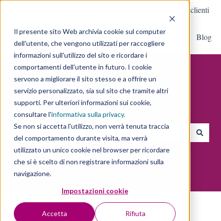
Italiano
Mostra sottomenu per le traduzioni
Contattaci
Portale clienti
Il presente sito Web archivia cookie sul computer
DMEP
Portfolio
Servizi
Contattaci
Blog
Mostra sottomenu per Servizi
dell'utente, che vengono utilizzati per raccogliere
informazioni sull'utilizzo del sito e ricordare i
comportamenti dell'utente in futuro. I cookie
servono a migliorare il sito stesso e a offrire un
servizio personalizzato, sia sul sito che tramite altri
supporti. Per ulteriori informazioni sui cookie,
Cosa ti interessa?
consultare l'
informativa sulla privacy
.
Se non si accetta l'utilizzo, non verrà tenuta traccia
del comportamento durante visita, ma verrà
Non sono presenti suggerimenti perché il campo di ricerca è vu
utilizzato un unico cookie nel browser per ricordare
che si è scelto di non registrare informazioni sulla
navigazione.
Impostazioni cookie
Supporto
Inbound Marketing: Glossario
Accetta
Rifiuta