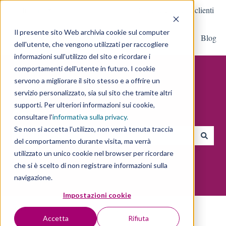
Italiano
Mostra sottomenu per le traduzioni
Contattaci
Portale clienti
Il presente sito Web archivia cookie sul computer
DMEP
Portfolio
Servizi
Contattaci
Blog
Mostra sottomenu per Servizi
dell'utente, che vengono utilizzati per raccogliere
informazioni sull'utilizzo del sito e ricordare i
comportamenti dell'utente in futuro. I cookie
servono a migliorare il sito stesso e a offrire un
servizio personalizzato, sia sul sito che tramite altri
supporti. Per ulteriori informazioni sui cookie,
Cosa ti interessa?
consultare l'
informativa sulla privacy
.
Se non si accetta l'utilizzo, non verrà tenuta traccia
del comportamento durante visita, ma verrà
Non sono presenti suggerimenti perché il campo di ricerca è vu
utilizzato un unico cookie nel browser per ricordare
che si è scelto di non registrare informazioni sulla
navigazione.
Impostazioni cookie
Supporto
Inbound Marketing: Glossario
Accetta
Rifiuta