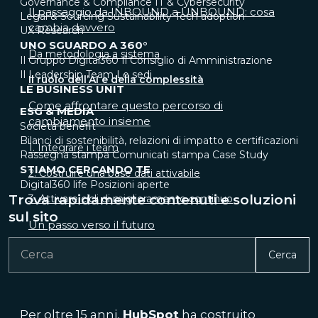
Governance & Compliance
IT & Cybersecurity
Il passaggio da INBOUND a UNBOUND: cosa
Legal & Sourcing
Sustainability
Tech adoption
cambia davvero
UX Research
UNO SGUARDO A 360°
Da metodologia a sistema
Il Gruppo Digital360
Il Consiglio di Amministrazione
Il Leadership Team
Le sedi
Il ruolo dell’AI e della complessità
LE BUSINESS UNIT
Come affrontare questo percorso di
ESG & MEDIA
cambiamento insieme
Società benefit
Bilanci di sostenibilità, relazioni di impatto e certificazioni
1. Integrare i team
Rassegna stampa
Comunicati stampa
Case Study
STIAMO CERCANDO TE
2. Costruire una base dati attivabile
Digital360 life
Posizioni aperte
Trova rapidamente contenuti e soluzioni
3. Attivare cicli di miglioramento continuo
sul sito
Un passo verso il futuro
Cerca
Per oltre 15 anni,
HubSpot
ha costruito