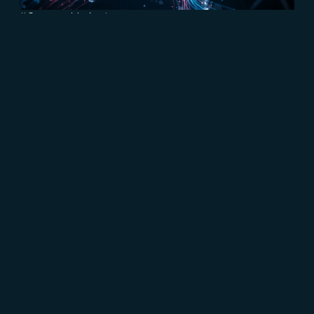
#Content Marketing
#Marketing B2B
#Connect
Eventi virtuali vs eventi reali: le
differenze in termini di efficacia
Read more
CRESCERE
Brand communication, Creativity & Content
Brand
reputation & PR
Channel marketing & Outsourcing
Customer experience
Customer Relationship
Management (CRM)
Events & Exhibitions
Marketing
strategy & Campaigns