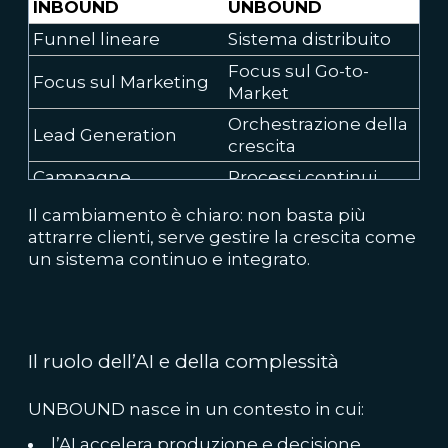
INBOUND
UNBOUND
Funnel lineare
Sistema distribuito
Focus sul Go-to-
Focus sul Marketing
Market
Orchestrazione della
Lead Generation
crescita
Campagne
Processi continui
Tool
Piattaforma integrata
Il cambiamento è chiaro: non basta più
attrarre clienti, serve gestire la crescita come
un sistema continuo e integrato.
Il ruolo dell’AI e della complessità
UNBOUND nasce in un contesto in cui:
l’AI accelera produzione e decisione