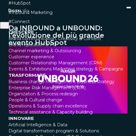
#HubSpot
#Inbound Marketing
#Connect
Da INBOUND a UNBOUND:
CRESCERE
l’evoluzione del più grande
Brand communication, Creativity & Content
evento HubSpot
Brand reputation & PR
Channel marketing & Outsourcing
Customer experience
Customer Relationship Management (CRM)
Events & Exhibitions
Marketing strategy & Campaigns
TRASFORMARE
Business change management
Business strategy
Enterprise Risk Management (ERM)
Organization & Process redesign
People & Cultural change
Operations & Supply chain excellence
Technical assistance & Capacity building
INNOVARE
Artificial Intelligence & Data
Digital transformation program & Solutions