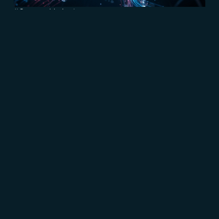
#Content Marketing
#Marketing B2B
#Connect
Eventi virtuali vs eventi reali: le
differenze in termini di efficacia
Read more
CRESCERE
Brand communication, Creativity & Content
Brand
reputation & PR
Channel marketing & Outsourcing
Customer experience
Customer Relationship
Management (CRM)
Events & Exhibitions
Marketing
strategy & Campaigns