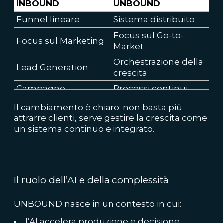
INBOUND
UNBOUND
Funnel lineare
Sistema distribuito
Focus sul Go-to-
Focus sul Marketing
Market
Orchestrazione della
Lead Generation
crescita
Campagne
Processi continui
Tool
Piattaforma integrata
Il cambiamento è chiaro: non basta più
attrarre clienti, serve gestire la crescita come
un sistema continuo e integrato.
Il ruolo dell’AI e della complessità
UNBOUND nasce in un contesto in cui:
l’AI accelera produzione e decisione