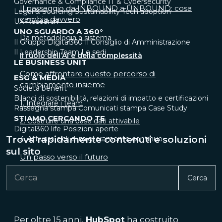
Governance & Compliance
IT & Cybersecurity
Il passaggio da INBOUND a UNBOUND: cosa
Legal & Sourcing
Sustainability
Tech adoption
cambia davvero
UX Research
UNO SGUARDO A 360°
Da metodologia a sistema
Il Gruppo Digital360
Il Consiglio di Amministrazione
Il Leadership Team
Le sedi
Il ruolo dell’AI e della complessità
LE BUSINESS UNIT
Come affrontare questo percorso di
ESG & MEDIA
cambiamento insieme
Società benefit
Bilanci di sostenibilità, relazioni di impatto e certificazioni
1. Integrare i team
Rassegna stampa
Comunicati stampa
Case Study
STIAMO CERCANDO TE
2. Costruire una base dati attivabile
Digital360 life
Posizioni aperte
Trova rapidamente contenuti e soluzioni
3. Attivare cicli di miglioramento continuo
sul sito
Un passo verso il futuro
Cerca
Per oltre 15 anni,
HubSpot
ha costruito