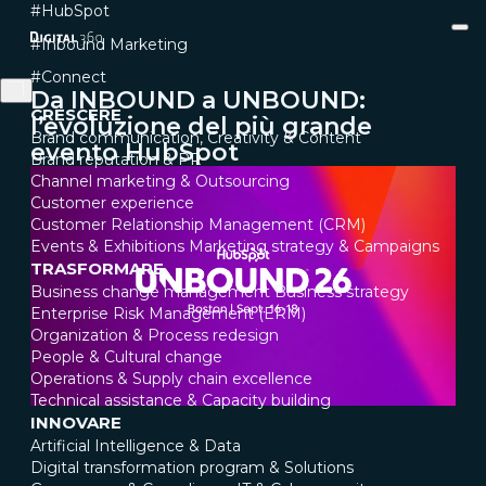
#HubSpot
#Inbound Marketing
#Connect
Da INBOUND a UNBOUND:
CRESCERE
l’evoluzione del più grande
Brand communication, Creativity & Content
evento HubSpot
Brand reputation & PR
Channel marketing & Outsourcing
Customer experience
Customer Relationship Management (CRM)
Events & Exhibitions
Marketing strategy & Campaigns
TRASFORMARE
Business change management
Business strategy
Enterprise Risk Management (ERM)
Organization & Process redesign
People & Cultural change
Operations & Supply chain excellence
Technical assistance & Capacity building
INNOVARE
Artificial Intelligence & Data
Digital transformation program & Solutions