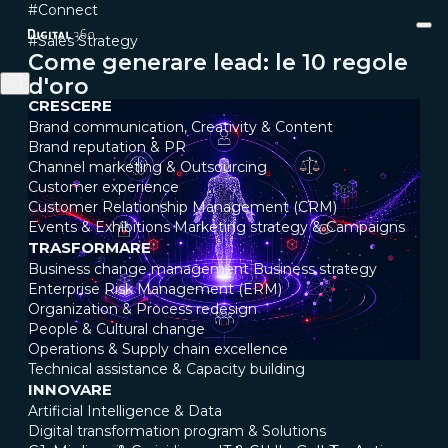
#Connect
#Sales Strategy
Come generare lead: le 10 regole
d'oro
CRESCERE
Brand communication, Creativity & Content
Brand reputation & PR
Channel marketing & Outsourcing
Customer experience
Customer Relationship Management (CRM)
Events & Exhibitions
Marketing strategy & Campaigns
TRASFORMARE
Business change management
Business strategy
Enterprise Risk Management (ERM)
Organization & Process redesign
People & Cultural change
Operations & Supply chain excellence
Technical assistance & Capacity building
INNOVARE
Artificial Intelligence & Data
Digital transformation program & Solutions