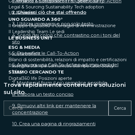
1. Migliora il posizionamento delle Call-To-Action
Governance & Compliance
IT & Cybersecurity
Legal & Sourcing
Sustainability
Tech adoption
2. Chiarisci ciò che stai offrendo
UX Research
UNO SGUARDO A 360°
3. Utilizza immagini e non solo testo
Il Gruppo Digital360
Il Consiglio di Amministrazione
Il Leadership Team
Le sedi
4. Scegli dei colori che contrastino con i toni del
LE BUSINESS UNIT
sito
ESG & MEDIA
5. Diversifica le Call-To-Action
Società benefit
Bilanci di sostenibilità, relazioni di impatto e certificazioni
6. Aggiungi una Call-To-Action ad ogni post del
Rassegna stampa
Comunicati stampa
Case Study
blog
STIAMO CERCANDO TE
Digital360 life
Posizioni aperte
7. Mantieni il form il più semplice possibile
Trova rapidamente contenuti e soluzioni
sul sito
8. Elabora un testo conciso
9. Rimuovi altri link per mantenere la
Cerca
concentrazione
10. Crea una pagina di ringraziamenti