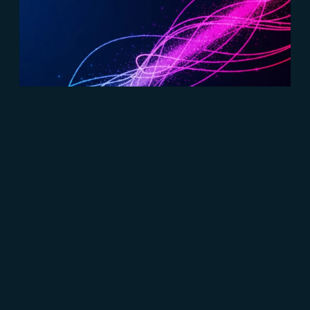
#Content Marketing
#Marketing B2B
#Connect
Marketing B2B, tutto quello che devi
sapere
Read more