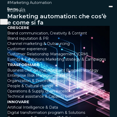
#Marketing Automation
#Connect
Marketing automation: che cos’è
e come si fa
CRESCERE
Brand communication, Creativity & Content
Brand reputation & PR
Channel marketing & Outsourcing
Customer experience
Customer Relationship Management (CRM)
Events & Exhibitions
Marketing strategy & Campaigns
TRASFORMARE
Business change management
Business strategy
Enterprise Risk Management (ERM)
Organization & Process redesign
People & Cultural change
Operations & Supply chain excellence
Technical assistance & Capacity building
INNOVARE
Artificial Intelligence & Data
Digital transformation program & Solutions