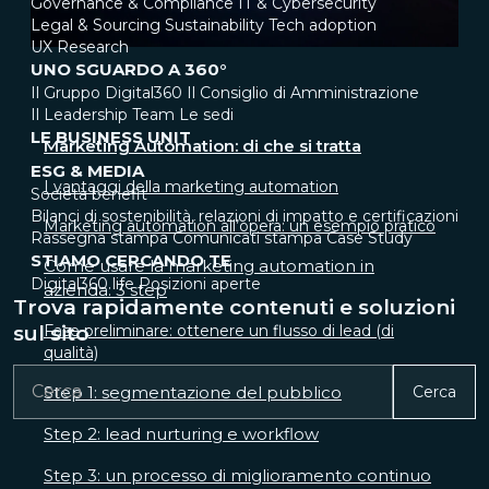
Governance & Compliance
IT & Cybersecurity
Legal & Sourcing
Sustainability
Tech adoption
UX Research
UNO SGUARDO A 360°
Il Gruppo Digital360
Il Consiglio di Amministrazione
Il Leadership Team
Le sedi
LE BUSINESS UNIT
Marketing Automation: di che si tratta
ESG & MEDIA
I vantaggi della marketing automation
Società benefit
Bilanci di sostenibilità, relazioni di impatto e certificazioni
Marketing automation all’opera: un esempio pratico
Rassegna stampa
Comunicati stampa
Case Study
STIAMO CERCANDO TE
Come usare la marketing automation in
Digital360 life
Posizioni aperte
azienda: 3 step
Trova rapidamente contenuti e soluzioni
Fase preliminare: ottenere un flusso di lead (di
sul sito
qualità)
Step 1: segmentazione del pubblico
Cerca
Step 2: lead nurturing e workflow
Step 3: un processo di miglioramento continuo