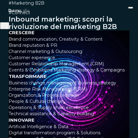
#Marketing B2B
#Connect
Inbound marketing: scopri la
rivoluzione del marketing B2B
CRESCERE
Brand communication, Creativity & Content
Brand reputation & PR
Channel marketing & Outsourcing
Customer experience
Customer Relationship Management (CRM)
Events & Exhibitions
Marketing strategy & Campaigns
TRASFORMARE
Business change management
Business strategy
Enterprise Risk Management (ERM)
Organization & Process redesign
People & Cultural change
Operations & Supply chain excellence
Technical assistance & Capacity building
INNOVARE
Artificial Intelligence & Data
Digital transformation program & Solutions