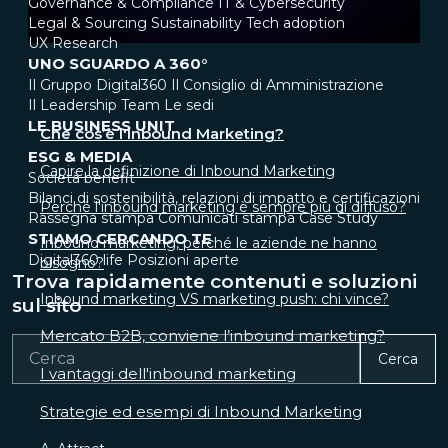
Governance & Compliance
IT & Cybersecurity
Legal & Sourcing
Sustainability
Tech adoption
UX Research
UNO SGUARDO A 360°
Il Gruppo Digital360
Il Consiglio di Amministrazione
Il Leadership Team
Le sedi
LE BUSINESS UNIT
Che cos’è l'Inbound Marketing?
ESG & MEDIA
Capire la definizione di Inbound Marketing
Società benefit
Bilanci di sostenibilità, relazioni di impatto e certificazioni
Perché l'inbound marketing è sempre più di diffuso?
Rassegna stampa
Comunicati stampa
Case Study
STIAMO CERCANDO TE
Inbound marketing, perché le aziende ne hanno
Digital360 life
Posizioni aperte
bisogno?
Trova rapidamente contenuti e soluzioni
Inbound marketing VS marketing push: chi vince?
sul sito
Mercato B2B, conviene l’inbound marketing?
Cerca
I vantaggi dell'inbound marketing
Strategie ed esempi di Inbound Marketing