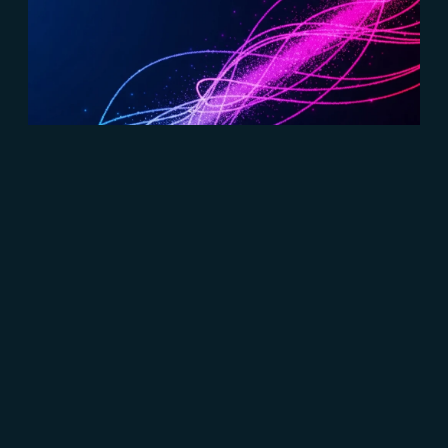
#Content Marketing
#Marketing B2B
#Connect
Marketing B2B, tutto quello che devi
sapere
Read more