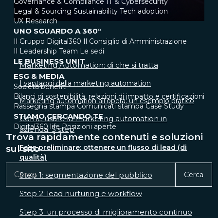
Governance & Compliance
IT & Cybersecurity
Legal & Sourcing
Sustainability
Tech adoption
UX Research
UNO SGUARDO A 360°
Il Gruppo Digital360
Il Consiglio di Amministrazione
Il Leadership Team
Le sedi
LE BUSINESS UNIT
Marketing Automation: di che si tratta
ESG & MEDIA
I vantaggi della marketing automation
Società benefit
Bilanci di sostenibilità, relazioni di impatto e certificazioni
Marketing automation all’opera: un esempio pratico
Rassegna stampa
Comunicati stampa
Case Study
STIAMO CERCANDO TE
Come usare la marketing automation in
Digital360 life
Posizioni aperte
azienda: 3 step
Trova rapidamente contenuti e soluzioni
Fase preliminare: ottenere un flusso di lead (di
sul sito
qualità)
Step 1: segmentazione del pubblico
Cerca
Step 2: lead nurturing e workflow
Step 3: un processo di miglioramento continuo