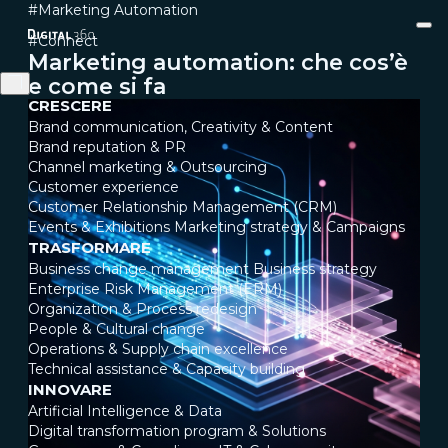
#Marketing Automation
#Connect
Marketing automation: che cos’è
e come si fa
CRESCERE
Brand communication, Creativity & Content
Brand reputation & PR
Channel marketing & Outsourcing
Customer experience
Customer Relationship Management (CRM)
Events & Exhibitions
Marketing strategy & Campaigns
TRASFORMARE
Business change management
Business strategy
Enterprise Risk Management (ERM)
Organization & Process redesign
People & Cultural change
Operations & Supply chain excellence
Technical assistance & Capacity building
INNOVARE
Artificial Intelligence & Data
Digital transformation program & Solutions