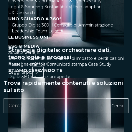
Governance & Compliance
IT & Cybersecurity
Legal & Sourcing
Sustainability
Tech adoption
UX Research
UNO SGUARDO A 360°
Il Gruppo Digital360
Il Consiglio di Amministrazione
Il Leadership Team
Le sedi
LE BUSINESS UNIT
ESG & MEDIA
Strategia digitale: orchestrare dati,
Società benefit
tecnologie e processi
Bilanci di sostenibilità, relazioni di impatto e certificazioni
Blog Digital360 Connect
Rassegna stampa
Comunicati stampa
Case Study
STIAMO CERCANDO TE
Leggi di più
Digital360 life
Posizioni aperte
Trova rapidamente contenuti e soluzioni
sul sito
Cerca