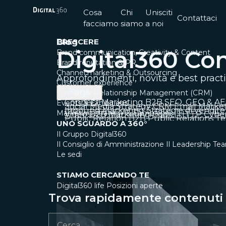
Cosa
Chi
Unisciti
Contattaci
facciamo
siamo
a noi
CRESCERE
Blog
Digital360 Co
Brand communication, Creativity & Content
Brand reputation & PR
Channel marketing & Outsourcing
Approfondimenti, novità e best pract
Customer experience
Tags
Customer Relationship Management (CRM)
Connect
Marketing B2B
SEO, GEO & A
Events & Exhibitions
Social Media Strategy
CRM
Email Marke
Inbound Marketing
Strategie di vendite
Marketing strategy & Campaigns
Video
B2B Marketing
Codici HTTP
Cyber
Public Relation B2B
Public Relations
Te
UNO SGUARDO A 360°
Il Gruppo Digital360
Il Consiglio di Amministrazione
Il Leadership Te
Le sedi
STIAMO CERCANDO TE
Digital360 life
Posizioni aperte
Trova rapidamente contenuti e