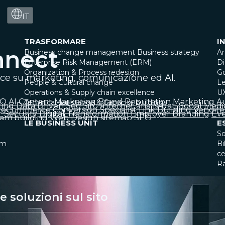
IT
TRASFORMARE
I
nnect
Business change management
Business strategy
Ar
Enterprise Risk Management (ERM)
Di
Organization & Process redesign
G
ice su marketing, comunicazione ed AI.
People & Cultural change
Le
Operations & Supply chain excellence
U
EO
AI
Content Marketing
Brand Reputation
Marketing A
Technical assistance & Capacity building
ting
Data Driven
Seo
Sito Internet
analisi dati
Social Medi
eCommerce
Conversion Specialist
Link Building
Vendite
 Security
Digital Transformation
Employer Branding
Eve
am building
Web Design
sitemap SEO
LE BUSINESS UNIT
E
So
am
Bi
ce
R
 soluzioni sul sito