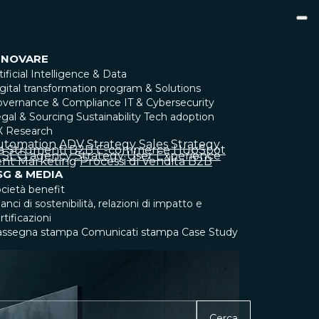
NNOVARE
tificial Intelligence & Data
gital transformation program & Solutions
overnance & Compliance
IT & Cybersecurity
gal & Sourcing
Sustainability
Tech adoption
X Research
utomation
ADV Strategy
Sales Strategy
a
Strumenti
B2B
E-commerce
HubSpot
SEO agency
Strategy
User Experience
nt Marketing
Processi di Vendita B2B
SG & MEDIA
cietà benefit
lanci di sostenibilità, relazioni di impatto e
rtificazioni
assegna stampa
Comunicati stampa
Case Study
Cerca