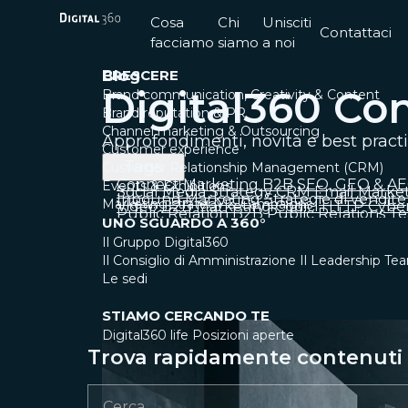
Cosa
Chi
Unisciti
Contattaci
facciamo
siamo
a noi
CRESCERE
Blog
Digital360 Co
Brand communication, Creativity & Content
Brand reputation & PR
Channel marketing & Outsourcing
Approfondimenti, novità e best pract
Customer experience
Tags
Customer Relationship Management (CRM)
Connect
Marketing B2B
SEO, GEO & A
Events & Exhibitions
Social Media Strategy
CRM
Email Marke
Inbound Marketing
Strategie di vendite
Marketing strategy & Campaigns
Video
B2B Marketing
Codici HTTP
Cyber
Public Relation B2B
Public Relations
Te
UNO SGUARDO A 360°
Il Gruppo Digital360
Il Consiglio di Amministrazione
Il Leadership Te
Le sedi
STIAMO CERCANDO TE
Digital360 life
Posizioni aperte
Trova rapidamente contenuti e