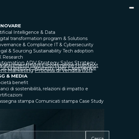
NNOVARE
tificial Intelligence & Data
gital transformation program & Solutions
overnance & Compliance
IT & Cybersecurity
gal & Sourcing
Sustainability
Tech adoption
X Research
utomation
ADV Strategy
Sales Strategy
a
Strumenti
B2B
E-commerce
HubSpot
SEO agency
Strategy
User Experience
nt Marketing
Processi di Vendita B2B
SG & MEDIA
cietà benefit
lanci di sostenibilità, relazioni di impatto e
rtificazioni
assegna stampa
Comunicati stampa
Case Study
Cerca