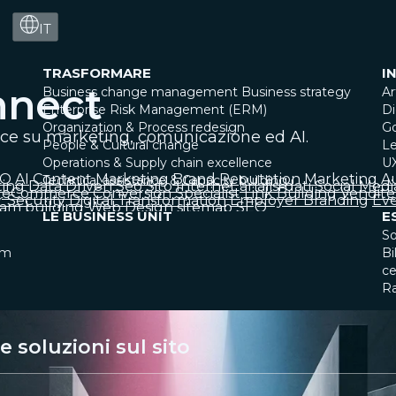
IT
TRASFORMARE
I
nnect
Business change management
Business strategy
Ar
Enterprise Risk Management (ERM)
Di
Organization & Process redesign
G
ice su marketing, comunicazione ed AI.
People & Cultural change
Le
Operations & Supply chain excellence
U
EO
AI
Content Marketing
Brand Reputation
Marketing A
Technical assistance & Capacity building
ting
Data Driven
Seo
Sito Internet
analisi dati
Social Medi
eCommerce
Conversion Specialist
Link Building
Vendite
 Security
Digital Transformation
Employer Branding
Eve
am building
Web Design
sitemap SEO
LE BUSINESS UNIT
E
So
am
Bi
ce
R
 soluzioni sul sito