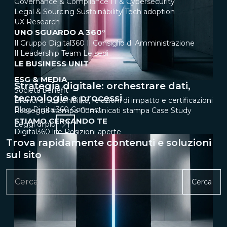
Governance & Compliance
IT & Cybersecurity
Legal & Sourcing
Sustainability
Tech adoption
UX Research
UNO SGUARDO A 360°
Il Gruppo Digital360
Il Consiglio di Amministrazione
Il Leadership Team
Le sedi
LE BUSINESS UNIT
ESG & MEDIA
Strategia digitale: orchestrare dati,
Società benefit
tecnologie e processi
Bilanci di sostenibilità, relazioni di impatto e certificazioni
Blog Digital360 Connect
Rassegna stampa
Comunicati stampa
Case Study
STIAMO CERCANDO TE
Leggi di più
Digital360 life
Posizioni aperte
Trova rapidamente contenuti e soluzioni
sul sito
Cerca